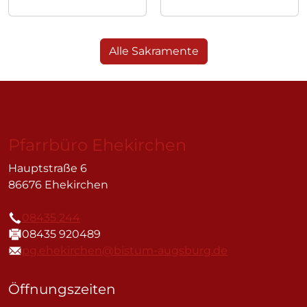
Alle Sakramente
Pfarrbüro Ehekirchen
Hauptstraße 6
86676 Ehekirchen
08435 244
Telefon
08435 920489
Fax
pg.ehekirchen@bistum-augsburg.de
E-Mail
Öffnungszeiten