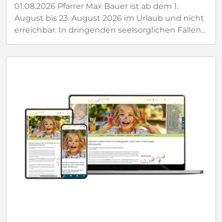
01.08.2026
Pfarrer Max Bauer ist ab dem 1.
August bis 23. August 2026 im Urlaub und nicht
erreichbar. In dringenden seelsorglichen Fällen
steht Ihnen Kaplan John Mulakkal und das
Pfarrbüro zur Verfügung. Kaplan John Mulakkal
ist vom 24. August bis 30 August 2026 im Urlaub
und nicht erreichbar. In drigenden
seelsorglichen Fällen steht Ihnen Pfarrer Max
Bauer und das Pfarrbüro zur Verfügung. Das
Pfarrbüro ist in der Zeit vom 3. August bis 30.
August 2026 nur am Dienstag und Donnerstag
von 13:00 - 17:00 Uhr für den Parteiverkehr
geöffnet! Wir wünschen Ihnen allen eine
schöne und erholsame Urlaubszeit!