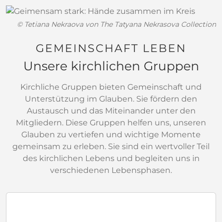
die Filialen Fernmittenhausen (seit 1858) und
direkter Link führt von dort zur neuen Webseite
Nähermittenhausen mit Hl.–Geist-Mühle (seit
der Einrichtung. Wir gratulieren dem
© Tetiana Nekraova von The Tatyana Nekrasova Collection
1922). Am Ort der heutigen Pfarrkirche wurde als
Wirbelwind zu seinem neuen digitalen Auftritt
Vorgängerbau ein romanisches Gotteshaus (13.
und wünschen allen Kindern, Eltern und
GEMEINSCHAFT LEBEN
Jh.) nachgewiesen, das im 15. Jh. durch ein
Mitarbeitenden viel Freude beim Entdecken der
Unsere kirchlichen Gruppen
Größeres ersetzt wurde. Während das Langhaus
neuen Seiten.
mehrmals erneuert wurde (zuletzt 1922),
Zur Webseite von Wirbelwind Walda
Kirchliche Gruppen bieten Gemeinschaft und
überdauerte der Turm aus jener Zeit bis heute.
Unterstützung im Glauben. Sie fördern den
Nach einer Sanierung in den Jahren von 1984 –
Austausch und das Miteinander unter den
86, bei der unter anderem der Untergrund mit
Mitgliedern. Diese Gruppen helfen uns, unseren
Betonpfeilern stabilisiert wurde, wurde von
Glauben zu vertiefen und wichtige Momente
2000 bis 2002 wiederum eine Generalsanierung
gemeinsam zu erleben. Sie sind ein wertvoller Teil
durchgeführt. Gegenwärtig steht die
des kirchlichen Lebens und begleiten uns in
Renovierung des Hollbacher Pfarrhofs an.
verschiedenen Lebensphasen.
Patrozinium: St. Quirinus, 4. Juni