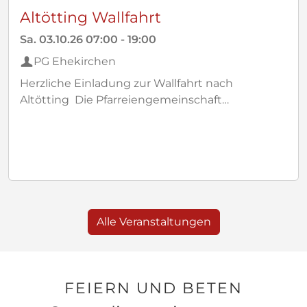
Altötting Wallfahrt
Sa.
03.10.26
07:00
-
19:00
PG Ehekirchen
Herzliche Einladung zur Wallfahrt nach
Altötting Die Pfarreiengemeinschaft
Königsmoos lädt alle interessierten Mitglieder
der Pfarreiengemeinschaft Ehekirchen zur
Wallfahrt ein. Diese findet traditionell am 3.
Oktober 2026 statt. Reiseablauf: Abfahrt: 07:00
Uhr
Ankunft: Gegen 09:30 Uhr in Altötting
Heilige Messe: 10:00 Uhr in St. Konrad mit Pfr.
Alle Veranstaltungen
Thomas
Rückfahrt: ca. 15:00 Uhr Nach dem Gottesdienst
bleibt Zeit zur freien Verfügung. Anmeldung bei
Maria Dilg, Telefon 08433 / 742
FEIERN UND BETEN