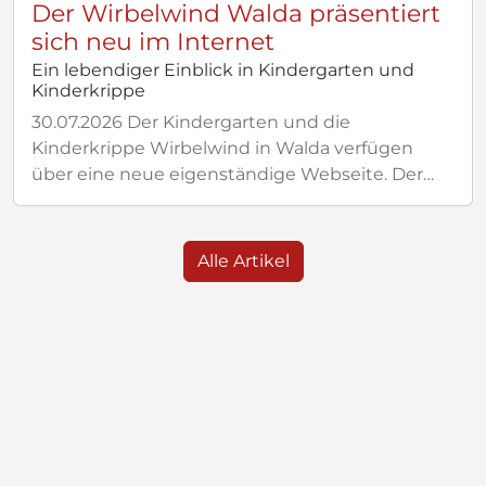
Der Wirbelwind Walda präsentiert
sich neu im Internet
Ein lebendiger Einblick in Kindergarten und
Kinderkrippe
30.07.2026
Der Kindergarten und die
Kinderkrippe Wirbelwind in Walda verfügen
über eine neue eigenständige Webseite. Der
Internetauftritt macht die Arbeit der
Einrichtung sichtbar und bietet Familien einen
schnellen Zugang zu aktuellen und
Alle Artikel
organisatorischen Informationen. Realisiert
wurde die Webseite mit Churchsystem
Kindergarten von
pfarreien.de
. Neben dem
Kirchbaukasten gibt es dort nun auch den
Kitabaukasten
- eine ebenso dynamische und
intuitive Web-Lösung, die speziell auf die Inhalte
und Anforderungen von Kindergärten
zugeschnitten ist. Der Wirbelwind ist eine